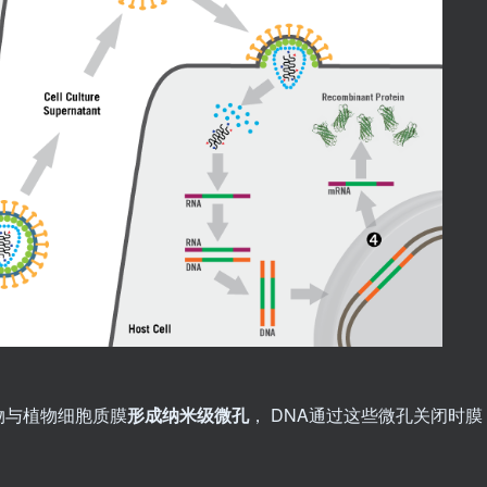
物与植物细胞质膜
形成纳米级微孔
， DNA通过这些微孔关闭时膜