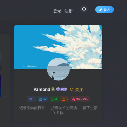
发布
登录
注册
Vamond
关注
0
92
4
6
36.7W+
记录医学的日常 ｜ 折腾技术的现场 ｜ 留下生活
的片段