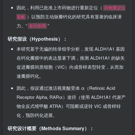
实在主动脉瓣狭窄或 SVD 的治疗中具有明确的疗效。
因此，利用已批准上市药物进行重新定位（
药物重定位
​）以预防主动脉瓣钙化的研究具有显著的临床潜
策略
力。“
​”
老药新用
研究假设（Hypothesis）：
本研究基于无偏的转录组学分析，发现 ALDH1A1 基因
在钙化瓣膜中的表达显著下调，推测 ALDH1A1 的缺失
促进瓣膜间质细胞（VIC）向成骨样表型转变，从而加
速瓣膜钙化。
因此，假设通过激活视黄酸受体 α（Retinoic Acid
Receptor Alpha, RARα）途径（使用 ALDH1A1 代谢产
物全反式维甲酸 ATRA）可阻断或逆转 VIC 成骨样转
化，预防钙化进展。
研究设计概要（Methods Summary）：