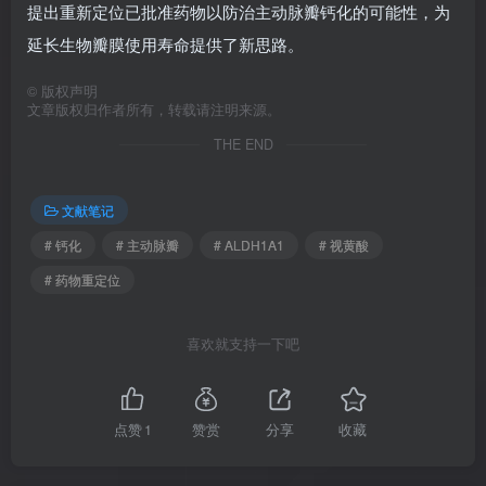
此研究首次确认ALDH1A1在主动脉瓣钙化中的关键作用，并
提出重新定位已批准药物以防治主动脉瓣钙化的可能性，为
延长生物瓣膜使用寿命提供了新思路。
©
版权声明
文章版权归作者所有，转载请注明来源。
THE END
文献笔记
# 钙化
# 主动脉瓣
# ALDH1A1
# 视黄酸
# 药物重定位
喜欢就支持一下吧
点赞
1
赞赏
分享
收藏