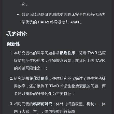
建议开展性别差异对主动脉瓣膜钙化影响的深入研
究。
鼓励后续动物研究测试更具临床安全性和药代动力
学优势的 RARα 特异激动剂 Am80。
我的讨论
创新性
本研究提出的科学问题非常
贴近临床
：随着 TAVR 适应
症扩展至年轻患者，生物瓣衰败是目前临床上的 TAVR
的关键局限性之一；
研究结果
转化价值高
：整体研究不仅探讨了原生主动脉
瓣狭窄，还扩展到了 TAVR 术后生物瓣衰败的问题，两
者均以瓣膜的纤维钙化为主要特征；
相对完善的
临床前研究
：体外（细胞表型、机制），体