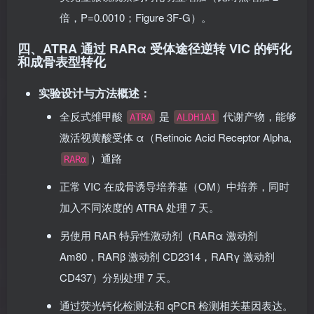
荧光显微镜观察到钙化明显增加（比对照增加 2
倍，P=0.0010；Figure 3F-G）。
四、ATRA 通过 RARα 受体途径逆转 VIC 的钙化
和成骨表型转化
实验设计与方法概述
：
全反式维甲酸
​ 是
​ 代谢产物，能够
ATRA
ALDH1A1
激活视黄酸受体 α（Retinoic Acid Receptor Alpha,
​）通路
RARα
正常 VIC 在成骨诱导培养基（OM）中培养，同时
加入不同浓度的 ATRA 处理 7 天。
另使用 RAR 特异性激动剂（RARα 激动剂
Am80，RARβ 激动剂 CD2314，RARγ 激动剂
CD437）分别处理 7 天。