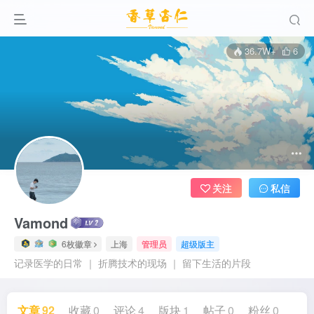
36.7W+
6
关注
私信
Vamond
6枚徽章
上海
管理员
超级版主
记录医学的日常 ｜ 折腾技术的现场 ｜ 留下生活的片段
文章
92
收藏
0
评论
4
版块
1
帖子
0
粉丝
0