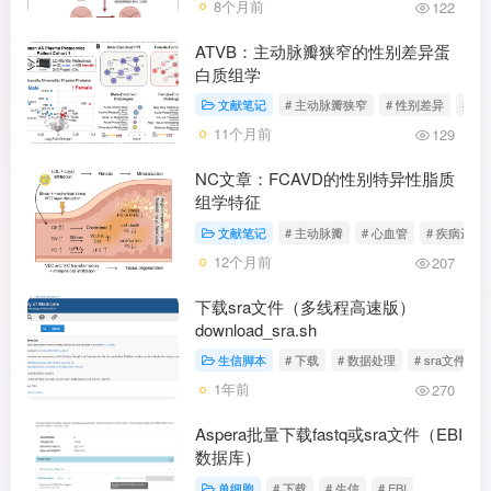
8个月前
122
ATVB：主动脉瓣狭窄的性别差异蛋
白质组学
文献笔记
# 主动脉瓣狭窄
# 性别差异
# 
11个月前
129
NC文章：FCAVD的性别特异性脂质
组学特征
文献笔记
# 主动脉瓣
# 心血管
# 疾病进展
12个月前
207
下载sra文件（多线程高速版）
download_sra.sh
生信脚本
# 下载
# 数据处理
# sra文件
1年前
270
Aspera批量下载fastq或sra文件（EBI
数据库）
单细胞
# 下载
# 生信
# EBI