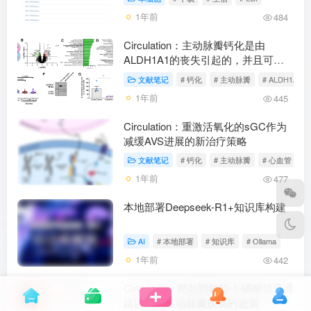
1年前
484
Circulation：主动脉瓣钙化是由
ALDH1A1的丧失引起的，并且可以
通过视黄酸受体α的激动剂来预防
文献笔记
# 钙化
# 主动脉瓣
# ALDH1A1
1年前
445
Circulation：重激活氧化的sGC作为
减缓AVS进展的新治疗策略
文献笔记
# 钙化
# 主动脉瓣
# 心血管
1年前
477
本地部署Deepseek-R1+知识库构建
AI
# 本地部署
# 知识库
# Ollama
1年前
442
Circulation: 靶向鞘氨醇-1-磷酸信号通
路以防止主动脉瓣疾病的进展