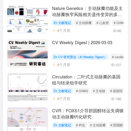
Nature Genetics：主动脉瓣功能及主
动脉瓣狭窄风险相关遗传变异的多性
状分析研究
文献笔记
# 主动脉瓣
# 心血管
# GWAS
4个月前
96
CV Weekly Digest | 2026-03-03
CV 研究雷达（AI Weekly Digest）
# cardiovasc
4个月前
107
Circulation：二叶式主动脉瓣的基因
组与转录组学研究
文献笔记
# GWAS
# 主动脉
# 基因组
4个月前
196
CVR：FOXS1介导胆固醇转运失调驱
动主动脉瓣钙化研究
文献笔记
# 钙化
# 主动脉瓣
# 胆固醇