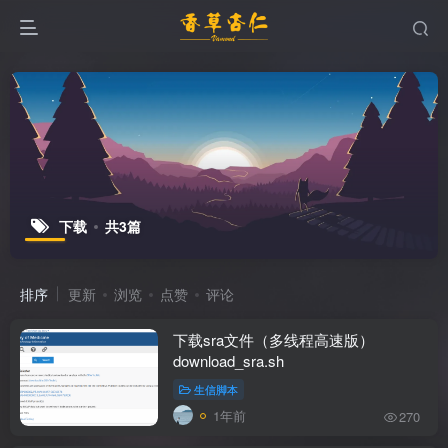
下载
共3篇
排序
更新
浏览
点赞
评论
下载sra文件（多线程高速版）
download_sra.sh
生信脚本
1年前
270