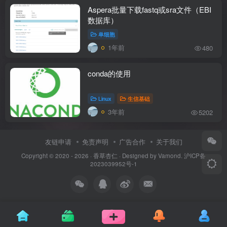
Aspera批量下载fastq或sra文件（EBI
数据库）
单细胞
1年前
480
conda的使用
Linux
生信基础
3年前
5202
友链申请
免责声明
广告合作
关于我们
Copyright © 2020 - 2026 ·
香草杏仁
· Designed by
Vamond
.
沪ICP备
2023039952号-1