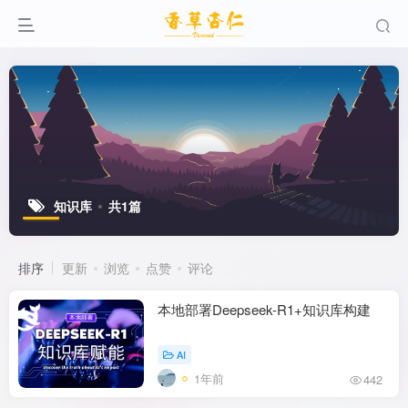
知识库
共1篇
排序
更新
浏览
点赞
评论
本地部署Deepseek-R1+知识库构建
AI
1年前
442