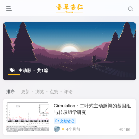
主动脉
共1篇
排序
更新
浏览
点赞
评论
Circulation：二叶式主动脉瓣的基因组
与转录组学研究
文献笔记
4个月前
196